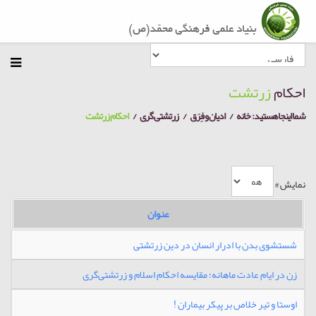
احکام
زرتشت
شما اینجا هستید:
خانه
ادیان و فِرَق
زرتشتی گری
احکام زرتشت
نمایش #
عنوان
شستشوی بدن با ادرار انسان در دین زرتشتی
زن در ایام عادت ماهانه؛ مقایسه احکام اسلام و زرتشتی‌گری
اوستا و تیر خلاص بر پیکر بیماران !