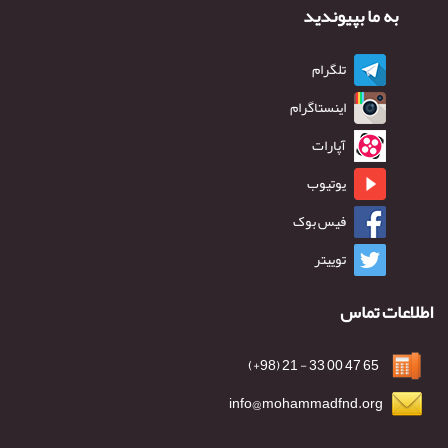
به ما بپیوندید
تلگرام
اینستاگرام
آپارات
یوتیوب
فیس بوک
توییتر
اطلاعات تماس
65 47 00 33 - 21 (98+)
info@mohammadfnd.org