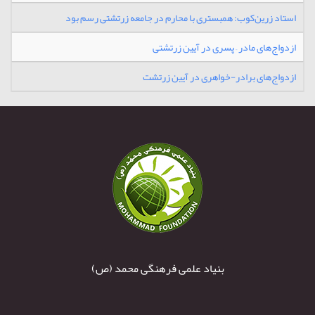
استاد زرین‌کوب: همبستری با محارم در جامعه زرتشتی رسم بود
ازدواج‌های مادر – پسری در آیین زرتشتی
ازدوا‌ج‌های برادر-خواهری در آیین زرتشت
بنیاد علمی فرهنگی محمد (ص)