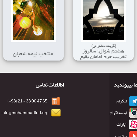
ما بپیوندید
اطلاعات تماس
تلگرام
65 47 00 33 - 21 (98+)
اینستاگرام
info@mohammadfnd.org
آپارات
یوتیوب