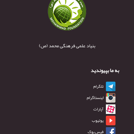
بنیاد علمی فرهنگی محمد (ص)
به ما بپیوندید
تلگرام
اینستاگرام
آپارات
یوتیوب
فیس بوک