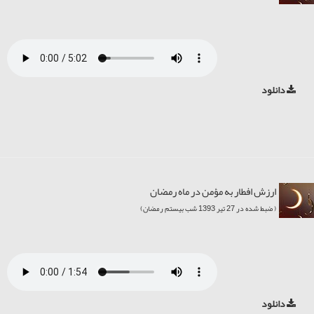
دانلود
ارزش افطار به مؤمن در ماه رمضان
( ضبط شده در 27 تیر 1393 شب بیستم رمضان)
دانلود