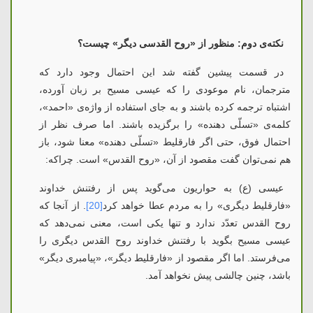
نکته‌ی دوم: منظور از «روح القدسی دیگر» چیست؟
در قسمت پیشین گفته شد این احتمال وجود دارد که
مترجمان، نام موعودی را که عیسی مسیح بر زبان آورده،
اشتباه ترجمه کرده باشند و به جای استفاده از واژه‌ی «احمد»،
کلمه‌ی «تسلّی دهنده» را برگزیده باشند. اما صرف نظر از
احتمال فوق، حتی اگر فارقلیط «تسلّی دهنده» معنا شود، باز
هم نمی‌توان گفت مقصود از آن، «روح القدس» است. چراکه:
عیسی (ع) به حواریون می‌گوید پس از رفتنش خداوند
«فارقلیط دیگری» را به مردم عطا خواهد کرد
[20]
.
از آنجا که
روح القدس تعدّد ندارد و تنها یکی است، معنی نمی‌دهد که
عیسی مسیح بگوید با رفتنش خداوند روح القدس دیگری را
می‌فرستد. اما اگر مقصود از «فارقلیط دیگر»، «پیامبری دیگر»
باشد، چنین چالشی پیش نخواهد آمد.