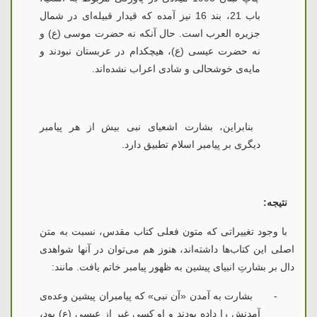
باب 21، بند 16 نیز آمده كه قیدار قبیله‌ای در شمال
جزیره العرب است. حال آنکه نه حضرت موسی (ع) و
نه حضرت عیسی (ع)، هیچکدام در عربستان نبودند و
مایه‌ی خوشحالی و شادی اعراب نشده‌اند.
بنابراین، بشارت اشعیای نبی بیش از هر پیامبر
دیگری بر پیامبر اسلام تطبیق دارد.
نتیجه:
با وجود تغییراتی که متون فعلی کتاب مقدس، نسبت به متن
اصلی این کتاب‌ها داشته‌اند، هنوز هم می‌توان در آنها شواهدی
دال بر بشارتِ انبیای پیشین به ظهور پیامبر خاتم یافت. مانند:
-
بشارت به آمدن «آن نبی» که پیامبران پیشین وعده‌ی
آمدنش را داده بودند و او کسی غیر از عیسی (ع) بود،