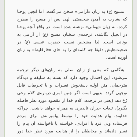
مسیح (ع) به زبان «آرامی» سخن می‌گفت. اما انجیل یوحنا
که بشارت به آمدنِ شخصیتی الهی پس از مسیح را مطرح
کرده، به زبان «یونانی» نوشته شده است. در واقع آنچه یوحنا
در انجیل نگاشته، ترجمه‌ی سخنان مسیح (ع) از آرامی به
یونانی است. لذا مشخص نیست حضرت عیسی (ع) در
صحبت‌هایش دقیقا چه کلمه‌ای را به جای «فارقلیط» به زبان
آورده است.
هنگامی که متنی از زبان اصلی به زبان‌های دیگر ترجمه
می‌شود، این احتمال وجود دارد که بسته به سلیقه و دیدگاه
مترجمان، متن اولیه دستخوش تغییرات و یا تحریفات قابل
توجهی گردد. بدیهی است اگر چنین امری درباره‌ی کلام وحی
رُخ دهد (یعنی در ترجمه، کلام خدا از مقصود مورد نظر فاصله
بگیرد)، تَبَعات جبران ناپذیری به همراه خواهد داشت. چراکه
خداوند، پیام هدایت خود را توسط پیامبرانش برای مردم
فرستاده ولی فرد یا افرادی، خواسته یا ناخواسته آن پیام را
تغییر داده‌اند و مخاطبان را از هدایت مورد نظر خدا دور