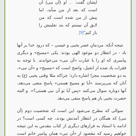
ایشان گفت: ... او (آن نبی) آن
است که بعد از من مى‏آید، اما
پیش از من شده است که من
لایق آن نیستم که بند نعلینش را
باز کنم"
[9]
نتیجه آنکه: مردمانِ عصر یحیی و عیسی
–
که درود خدا بر آنها
باد - در انتظار دو موعود الهی بودند: یکی «مسیح» و دیگری
پیامبری که او را با عبارت «آن نبی» می‌خواندند. با توجه به
فقرات یاد شده از انجیل، واضح است که «مسیح» و «آن نبی»،
به دو شخصیت مجزا اشاره دارد؛ چراکه مثلا وقتی یحیی (ع) به
آنان که می‌پرسند «آیا تو مسیح هستی» پاسخ منفی می‌دهد،
آنها دوباره سوال می‌کنند «پس آیا تو آن نبی هستی؟». و البته
حضرت یحیی باز هم پاسخ منفی می‌دهد.
سوالی که مطرح می‌شود این است که شخصیت دوم (آن
نبی) که همگان در انتظار آمدنش بودند، چه کسی است؟ در
ادامه با استناد به فرازهای دیگری از کتاب مقدس به این نتیجه
خواهیم رسید که مقصود از «آن نبی» همان پیامبر خاتم است