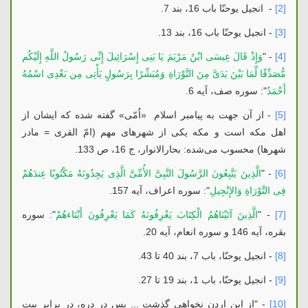
[2]
- انجیل یوحنّا باب 16، بند 7.
[3]
- انجیل یوحنّا باب 16، بند 13.
[4]
- "
وَإِذْ قَالَ عِیسَى ابْنُ مَرْیَمَ یَا بَنِی إِسْرَائِیلَ إِنِّی رَسُولُ اللَّهِ إِلَیْكُم
مُّصَدِّقًا لِّمَا بَیْنَ یَدَیَّ مِنَ التَّوْرَاةِ وَمُبَشِّرًا بِرَسُولٍ یَأْتِی مِن بَعْدِی اسْمُهُ
أَحْمَدُ
": سوره صف، آیه 6.
[5]
- از آن جهت به پیامبر اسلام «اُمّی» گفته شده كه ایشان از
اهل مكه است و مكه‏ یكی از شهرهای مهم (امّ القری = مادر
شهرها) محسوب می‌شده: بحارالانوار، ج 16، ص 133.
[6]
- "
الَّذِینَ یَتَّبِعُونَ الرَّسُولَ النَّبِیَّ الأُمِّیَّ الَّذِی یَجِدُونَهُ مَكْتُوبًا عِندَهُمْ
فِی التَّوْرَاةِ وَالإِنْجِیلِ
": سوره اعراف، آیه 157.
[7]
- "
الَّذِینَ آتَیْنَاهُمُ الْكِتَابَ یَعْرِفُونَهُ كَمَا یَعْرِفُونَ أَبْنَاءهُمْ
": سوره
بقره، آیه 146 و سوره انعام، آیه 20.
[8]
- انجیل یوحنّا، باب 7، بند 40 تا 43.
[9]
- انجیل یوحنّا، باب 1، بند 19 تا 27.
[10]
- "از این اردن نخواهی گذشت ... پس در دره، در برابر بیت