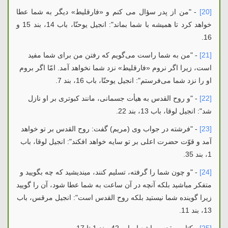
[20]
- "من از پدر سؤال می كنم و «فارقلیط» دیگر به شما عطا
خواهد كرد تا همیشه با شما بماند": انجیل یوحنّا، باب 14، بند 15 و
16.
[21]
- "من به شما راست می‌گویم که رفتن من برای شما مفید
است، زیرا اگر نروم «فارقلیط» نزد شما نخواهد آمد. امّا اگر بروم
او را نزد شما می‌فرستم": انجیل یوحنّا، باب 16، بند 7.
[22]
- "و روح القدس به هیأت جسمانی، مانند کبوتری بر او نازل
شد": انجیل لوقا، باب 13، بند 22.
[23]
- "فرشته در جواب وی (مریم) گفت: روح القدس بر تو خواهد
آمد و قوّت حضرت اعلی بر تو سایه خواهد افکند": انجیل لوقا، باب
1، بند 35.
[24]
- "و چون شما را گرفته، تسلیم کنند، میندیشید که چه بگویید و
متفکر مباشید بلکه آنچه در آن ساعت به شما عطا شود، آن را گویید
زیرا گوینده شما نیستید بلکه روح القدس است": انجیل مرقس، باب
13، بند 11.