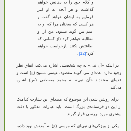
و كلام خود را به دهانش خواهم
گذاشت و هر آنچه به او امر
فرمایم به ایشان خواهد گفت و
هر كسی که سخنان مرا که او به
اسم من گوید نشنود، من از او
مطالبه خواهم کرد (از کسانی که
اطاعتش نکنند بازخواست خواهم
کرد
"
[12]
.
در اینکه «آن نبی» به چه شخصیتی اشاره می‌کند، اتفاق نظر
وجود ندارد. عده‌ای می گویند مقصود، عیسی مسیح (ع) است و
عده‌ای معتقدند «آن نبی» به محمد مصطفی (ص) اشاره
می‌کند.
برای روشن شدن این موضوع که مصداق این بشارت کدامیک
از این دو فرستاده‌ی بزرگ است، باید عبارات مذکور با دقت
بیشتری مورد بررسی قرار گیرند.
یکی از ویژگی‌های نبی‌ای كه موسی (ع) به آمدنش نوید داده،