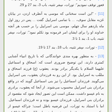
فعور توقف نمودیم": تورات، سِفر تثنیه، باب 3، بند 27 و 29.
[11]
- "این است سخنانی که موسی به آنطرف اردن، در بیابان
عَرَبه مقابل سوف، ... با تمامی اسراییل گفت ... پس در روز اول
ماه یازدهم سال چهلم، موسی بنی اسراییل را بر حسب هر آنچه
خداوند او را برای ایشان امر فرموده بود تکلم نمود": تورات، سِفر
تثنیه، باب 1، بند 1 تا 3.
[12]
- تورات، سِفر تثنیه، باب 18، بند 17 تا 19.
[13]
- به منظور بهره مندی خوانندگانی که با تاریخ انبیاء آشنایی
کمتری دارند، این توضیح ضروری است که: اسحاق و اسماعیل
علیهما السلام با یکدیگر برادر بودند. یعقوب (ع) فرزند اسحاق و
ملقّب به اسراییل بود. از این رو به فرزندان یعقوب، بنی اسراییل
می‌گویند. فرزندان اسماعیل را نیز بنی اسماعیل گویند که در واقع
برادران بنی اسراییل محسوب می‌شوند. از آنجا که یعقوب، برادری
به نام عیسو داشت، ممکن است این تصور ایجاد شود که مقصود از
برادران بنی اسراییل، فرزندان عیسو بوده و نه فرزندان اسماعیل.
اما با استناد به تورات، این فرضیه باطل است؛ چراکه عیسو از