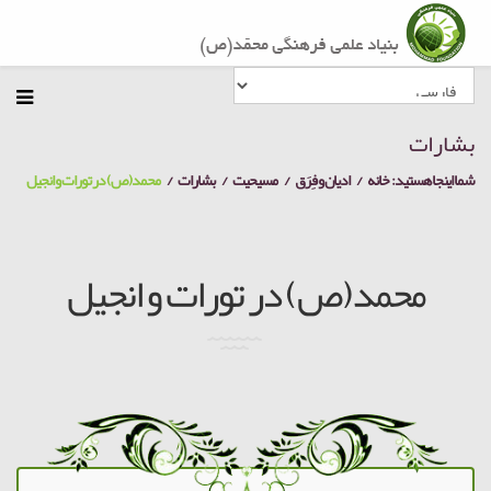
بشارات
شما اینجا هستید:
خانه
ادیان و فِرَق
مسیحیت
بشارات
محمد(ص) در تورات و انجیل
محمد(ص) در تورات و انجیل