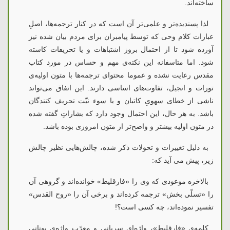
ساخته‌اند.
لذا پسندیده‌تر و علمی‌تر آن است که در کنار ترجمه‌ها، اصلِ
عبارات کلام وحی که توسط پیامبران برای مردم بیان شده نیز
آورده شود تا از احتمال بروز اشتباهات و یا تحریفات کاسته
شود. اما متاسفانه این نکته‌ی مهم و حساس در مورد کتاب
مقدس رعایت نشده و عموما محتوای ترجمه‌ها با متون اولیه‌ی
تورات و انجیل، تفاوت‌های اساسی دارند. این اتفاق می‌تواند
ناشی از خطای سهویِ کاتبان و یا سوء نیّت تحریف کنندگان
باشد. به هر حال، این احتمال وجود دارد که بشاراتِ گفته شده
در متون اولیه بیشتر و واضح‌تر از متون امروزی بوده باشد.
به دلیل تغییرات و تحولات ذکر شده، چالش‌هایی نظیر چالش
زیر، پیش می آید که:
بالاخره موعودی که وی را «فارقلیط» خوانده‌اند و گروهی آن
را «تسلّی بخش» ترجمه کرده‌اند و برخی آن را «روح القدس»
تفسیر نموده‌اند، چه کسی است؟!
کلمه‌ی «فارقلیط»، واژه‌ای سِریانی و معرّبِ واژه‌ی یونانیِ