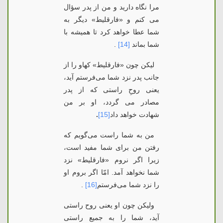
مرا نگاه
دارید
و من از پدر سؤال
می كنم و «فارقلیط» دیگر به
شما عطا خواهد كرد
تا همیشه با
شما بماند
[14]
.
لیکن چون «فارقلیط» که
او را از
جانب پدر نزد شما می‌فرستم آید،
یعنی روحِ راستی که از پدر
مصادر می گردد، او بر من
شهادت خواهد داد
[15]
.
من به
شما راست می‌گویم که
رفتن من برای شما مفید است،
زیرا اگر نروم «فارقلیط» نزد
شما نخواهد آمد. امّا اگر بروم او
را نزد شما می‌فرستم
[16]
.
ولیكن چون او یعنی روح راستی
آید، شما را به جمیع راستی