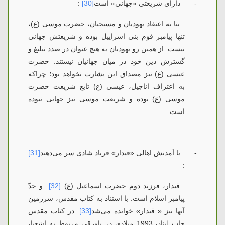
-
دارای شریعتی «جهانی» است
[30]
:
بنا به اعتقاد یهودیان و مسیحیان، حضرت موسی (ع)،
تنها پیامبر قوم بنی اسراییل بوده و شریعتش جهانی
نیست. از همین رو یهودیان به هیچ عنوان در صدد تبلیغ و
گسترش دین خود در میان جهانیان نیستند. حضرت
عیسی (ع) نیز مصداق این بشارت نخواهد بود؛ چراکه
به اعتراف اناجیل، عیسی (ع) تابع شریعت حضرت
موسی (ع) بوده و شریعت موسی نیز جهانی نبوده
است.
-
با آمدنش اهالی «قیدار» فریاد شادی سر می‌دهند
[31]
:
قیدار، فرزند دوم حضرت اسماعیل (ع)
[32]
و جدّ
پیامبر اسلام است. با استناد به کتاب مقدس، سرزمین
آنها نیز « قیدار» خوانده می‌شد
[33]
. در كتاب مقدس
چاپ لبنان 1993 میلادی در پاورقی مربوط به اشعیا،