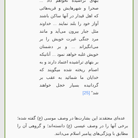
بتهای تراشیده نخواهم داد ...
صحرا و شهرهایش و قریه‌هائی
كه اهل قیدار در آنها ساكن باشند
آواز خود را بلند نمایند ... خداوند
مثل جبار بیرون می‌آید و مانند
مرد جنگی غیرت خویش را بر
می‌انگیزاند ... و بر دشمنان
خویش غلبه خواهد نمود ... آنانیكه
بر بتهای تراشیده اعتماد دارند و به
اصنام ریخته شده میگویند كه
خدایان ما شمائید به عقب بر
گردانیده بسیار خجل خواهند
شد"
[25]
عده‌ای معتقدند این بشارت‌ها در وصف موسی (ع) گفته شده؛
برخی آنها را در وصف عیسی (ع) دانسته‌اند؛ و گروهی آن را
مطابق با ویژگی‌های پیامبر اسلام می‌دانند.