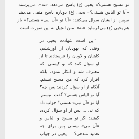
تو مسیح هستی؟» یحیی (ع) پاسخ می‌دهد: «نه». می‌پرسند:
«آیا تو الیاس هستی؟» یحیی (ع) دوباره پاسخ منفی می‌دهد.
سپس از ایشان سوال می‌کنند: «آیا تو «آن نبی» هستی؟» باز
هم یحیی (ع) می‌فرماید: «نه». متن انجیل به این صورت است:
"این است ‏شهادت یحیى در
وقتى که یهودیان از اورشلیم،
کاهنان و لاویان را فرستادند تا از
او سؤال کنند که تو کیستى. که
معترف شد و انکار ننمود، بلکه
اقرار کرد که من مسیح نیستم.
آنگاه از او سؤال کردند: پس چه؟
آیا تو الیاس هستى؟ گفت: نیستم.
آیا تو «آن نبى‏» هستى؟ جواب داد
که نى ... پس از او سؤال کرده،
گفتند: اگر تو مسیح و الیاس و
«آن نبى‏» نیستى پس براى چه
تعمید مى‏دهى؟ ... یحیى در جواب