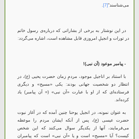
می‌شناسند"
[7]
.
در این نوشتار به برخی از بشاراتی که درباره‌ی رسول خاتم
در تورات و انجیلِ امروزی قابل مشاهده است، اشاره می‌گردد:
-
پیامبر موعود (آن نبی
)!
با استناد بر اناجیل موجود، مردمِ زمان حضرت یحیی (ع)، در
انتظار دو شخصیت جهانی بودند: یکی «مسیح» و دیگری
فرستاده‌ای که از او با عبارت «آن نبی» (= آن پیامبر) یاد
کرده‌اند.
به عنوان نمونه، در انجیل یوحنا چنین آمده که در آغاز نبوت
حضرت عیسی (ع)، پس از آنکه ایشان مردم را موعظه
می‌فرمایند، آنها از یکدیگر سوال می‌کنند که این شخص
کیست؟ آیا «مسیح» است و یا «آن نبی» است که پیامبران