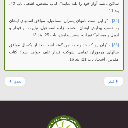
ساكن باشند آواز خود را بلند نمایند": کتاب مقدس، اشعیا، باب 42،
بند 11.
[32]
- "و این است نامهای پسران اسماعیل، موافق اسمهای ایشان
به حسب پیدایش ایشان. نخست زاده اسماعیل، نبایوت، و قیدار و
ادَبیل و مِبسام": تورات، سِفر پیدایش، باب 25، بند 13.
[33]
- "زان رو که خداوند به من گفته است بعد از یکسال موافق
سالهای مزدوران تمامی شوکت قیدار تلف خواهد شد": کتاب
مقدس، اشعیا، باب 21، بند 16.
قبلی
بعدی