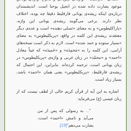
موعود بشارت داده شده در انجیل یوحنا است. اندیشمندان
درباره‌ی اینکه ریشه‌ی یونانی فارقلیط دقیقا چه بوده، اختلاف
نظر دارند. برخی می‌گویند ریشه‌ی یونانی این واژه،
«پاراکلیطوس» و به معنای «تسلی دهنده» است و عده‌ی دیگر
معتقدند ریشه‌ی این کلمه در واقع، «پریکلیطوس» به معنای
«بسیار ستوده و حمد شده» است. لازم به ذکر است نسخه‌های
آرامی، این کلمه را به «مَحمِدَه» و «حَمیدَه» كه عیناً معادل
«احمد» و «محمّد» در زبان عربی و واژه‌ی «پریکلیطوس» در
زبان یونانی است، ترجمه کرده‌اند. بنابراین، این احتمال که
ریشه‌ی فارقلیط، «پریکلیطوس» یعنی همان «احمد» باشد،
بسیار زیاد است.
اشاره به این آیه از قرآن کریم خالی از لطف نیست که از
زبان عیسی (ع) می‌فرماید:
"... به رسولی که پس از من
می‌آید و نامش «احمد» است،
بشارت می‌دهم"
[19]
.