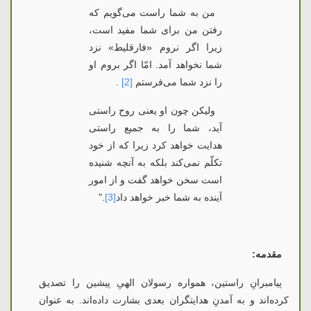
من به
شما راست می‌گویم که
رفتن من برای شما مفید است،
زیرا اگر نروم «فارقلیط» نزد
شما نخواهد آمد. امّا اگر بروم او
را نزد شما می‌فرستم
[2]
.
ولیكن چون او یعنی روح راستی
آید، شما را به جمیع راستی
هدایت خواهد كرد زیرا كه از خود
تكلّم نمی‌كند بلكه به آنچه شنیده
است سخن خواهد گفت و از امور
آینده به شما خبر خواهد داد
[3]
.
"
مقدمه:
پیامبرانِ راستین، همواره رسولان الهیِ پیشین را تصدیق
کرده‌اند و به آمدنِ هدایتگران بعدی بشارت داده‌اند. به عنوان