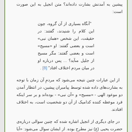
پیشین به آمدنش بشارت داده‌اند؟ متن انجیل به این صورت
است:
"آنگاه بسیارى از آن گروه، چون
این کلام را شنیدند، گفتند: در
حقیقت، این شخص «همان نبى»
است و بعضى گفتند: او «مسیح»
است و بعضى گفتند: مگر مسیح
از جلیل مى‏آید؟ ... پس درباره او
در میان مردم اختلاف افتاد"
[8]
.
از این عبارات چنین نتیجه می‌شود که مردمِ آن زمان با توجه
به بشارت‌های داده شده توسط پیامبران پیشین، در انتظار آمدن
دو موعود الهی - «مسیح» و «آن نبی» - بوده‌اند و بر سر اینکه
فرد موعظه کننده کدامیک از آن دو شخصیت است، به اختلاف
افتادند.
در جای دیگری از انجیل اشاره شده که چنین سوالی درباره‌ی
حضرت یحیی (ع) نیز مطرح بوده. از ایشان سوال می‌شود: «آیا