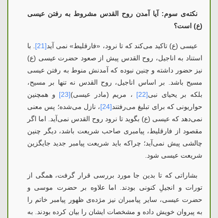
نکته‌ی سوم: آیا آمدن روح القدس مشروط به رفتن عیسی
(ع) است؟
عیسی (ع) تاکید می‌کند که تا نرود، «فارقلیط» نمی آید
[21]
. با
استناد به اناجیل، روح القدس پیش از صعود حضرت عیسی (ع)
نیز حضور داشته و چنین نبوده که آمدنش منوط به رفتن عیسی
مسیح باشد. بر اساس اناجیل، روح القدس نه تنها بر مسیح،
بلکه بر یحیای نبی
[22]
، مریم (مادر عیسی)
[23]
و همچنین
حواریونی که برای تبلیغ می‌رفتند
[24]
، نازل می‌شده؛ پس معنی
نمی‌دهد که عیسی (ع) بگوید تا نرود روح القدس نمی‌آید. اما اگر
مقصود از فارقلیط، پیامبری صاحب شریعت باشد، دیگر چنین
چالشی پیش نمی‌آید؛ چراکه باید شریعت پیامبر جدید جایگزین
شریعت عیسی شود.
بشاراتی که تا بدین جا مورد بررسی قرار گرفت، همگی از
تورات و انجیلِ کنونی بودند. اما علاوه بر حضرت موسی و
حضرت عیسی، سایر پیامبران نیز مژده‌ی ظهور پیامبر خاتم را
به پیروان خویش داده و مشخصات ایشان را بیان کرده بودند. به