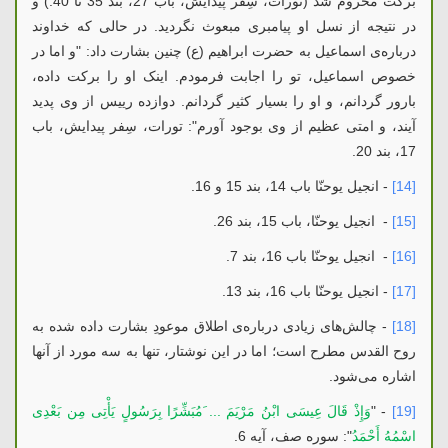
برکت محروم شد (تورات، سِفر پیدایش، باب 27، بند 35 تا 40.) و
در نتیجه از نسل او پیامبری مبعوث نگردید. در حالی که خداوند
درباره‌ی اسماعیل به حضرت ابراهیم (ع) چنین بشارت داد: "و اما در
خصوص اسماعیل، تو را اجابت فرمودم. اینک او را برکت داده،
بارور گردانم، و او را بسیار کثیر گردانم. دوازده رییس از وی پدید
آیند، و امتی عظیم از وی بوجود آورم": تورات، سِفر پیدایش، باب
17، بند 20.
[14]
- انجیل یوحنّا باب 14، بند 15 و 16.
[15]
- انجیل یوحنّا، باب 15، بند 26.
[16]
- انجیل یوحنّا باب 16، بند 7.
[17]
- انجیل یوحنّا باب 16، بند 13.
[18]
- چالش‌های زیادی درباره‌ی اطلاق موعودِ بشارت داده شده به
روح القدس مطرح است؛ اما در این نوشتار، تنها به سه مورد از آنها
اشاره می‌شود.
[19]
- "
وَإِذْ قَالَ عِیسَى ابْنُ مَرْیَمَ ... َمُبَشِّرًا بِرَسُولٍ یَأْتِی مِن بَعْدِی
اسْمُهُ أَحْمَدُ
": سوره صف، آیه 6.