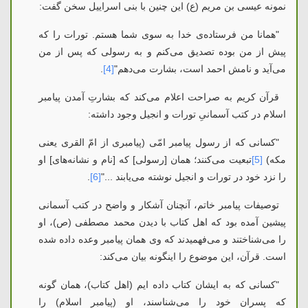
نمونه عیسی بن مریم (ع) این چنین با بنی اسراییل سخن گفت:
"همانا من فرستاده‌ی خدا به سوی شما هستم. تورات را که
پیش از من بوده تصدیق می‌کنم و به رسولی که پس از من
می‌آید و نامش احمد است، بشارت می‌دهم"
[4]
.
قرآن کریم به صراحت اعلام می‌کند که بشارتِ آمدن پیامبر
اسلام در کتب آسمانیِ تورات و انجیل وجود داشته:
"کسانی که از رسول پیامبر امّی (پیامبری از امّ القری یعنی
مکه)
[5]
تبعیت می‌کنند؛ همان [رسولی] که [نام و نشانه‌های] او
را نزد خود در تورات و انجیل نوشته می‌یابند ..."
[6]
.
توصیفات پیامبر خاتم، آنچنان آشکار و واضح در کتب آسمانی
پیشین آمده بود که اهل کتاب با دیدن محمد مصطفی (ص)، او
را می‌شناختند و می‌فهمیدند که وی همان پیامبر وعده داده شده
است. قرآن، این موضوع را اینگونه بیان می‌کند:
"کسانی که به ایشان کتاب داده ایم (اهل کتاب)، همان گونه
که پسران خود را می‌شناسند، او (پیامبر اسلام) را