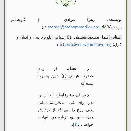
نویسنده: زهرا مرادی
(
کارشناس
ارشد
MBA
؛
z.moradi@mohammadivu.org
)
استاد راهنما: مسعود بسیطی
(کارشناس علوم تربیتی و ادیان و
فرق؛
m.basiti@mohammadivu.org
)
در
انجیل،
از زبان
حضرت
عیسی
(ع) چنین بشارت
شده که:
"
چون آن «
فارقلیط
» که
از نزد
پدر برای شما می‌فرستم بیاید،
یعنی روحِ راستی که از نزد پدر
می‌آید، او خود درباره‌ من شهادت
خواهد داد
[1]
.