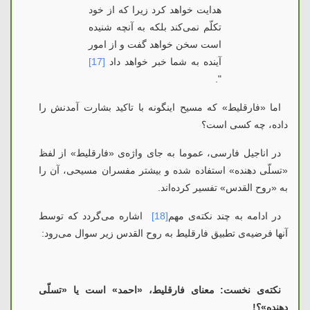
هدایت خواهد كرد زیرا كه از خود
تكلّم نمی‌كند بلكه به آنچه شنیده
است سخن خواهد گفت و از امور
آینده به شما خبر خواهد دا
د
[17]
".
اما «فارقلیط» که مسیح اینگونه با تاکید بشارت آمدنش را
داده، چه کسی است؟
در اناجیل فارسی، عموما به جای واژه‌ی «فارقلیط» از لفظ
«تسلّی دهنده» استفاده شده و بیشتر مفسران مسیحی، آن را
به «روح القدس» تفسیر کرده‌اند.
در ادامه به چند نکته‌ی مهم
[18]
اشاره می‌گردد که توسط
آنها فرضیه‌ی تطبیق فارقلیط به روح القدس زیر سوال می‌رود:
نکته‌ی نخست: معنای فارقلیط، «احمد» است یا «تسلّی
دهنده»؟!