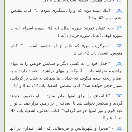
[25]
- کتاب مقدس، اشعیا، باب 42، بند 1 تا 17.
[26]
- "اینك «بنده من» كه او را دستگیری نمودم ...": کتاب مقدس،
اشعیا، باب 42، بند 1.
[27]
- به عنوان نمونه: سوره انفال، آیه 41، سوره اسراء، آیه 1،
سوره کهف، آیه 1، سوره فرقان، آیه 1.
[28]
- "«برگزیده‌ من» كه جانم از او خشنود است ...": کتاب
مقدس، اشعیا، باب 42، بند 1.
[29]
- " جلال خود را به كسی دیگر و ستایش خویش را به بتهای
تراشیده نخواهم داد ... آنانیكه بر بتهای تراشیده اعتماد دارند و به
اصنام ریخته شده میگویند كه خدایان ما شمائید به عقب بر گردانیده
بسیار خجل خواهند شد": کتاب مقدس، اشعیا، باب 42، بند 8 و 17.
[30]
- "تا انصاف را برای امتها صادر سازد ... او ضعیف نخواهد
گردید و منکسر نخواهد شد تا انصاف را بر زمین قرار دهد ... تو را
عهد قوم و نور امتها خواهم گردانید": کتاب مقدس، اشعیا، باب 42،
بند 1، 4 و 6.
[31]
- "صحرا و شهرهایش و قریه‌هائی كه «اهل قیدار» در آنها