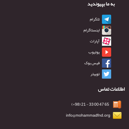
به ما بپیوندید
تلگرام
اینستاگرام
آپارات
یوتیوب
فیس بوک
توییتر
اطلاعات تماس
65 47 00 33 - 21 (98+)
info@mohammadfnd.org