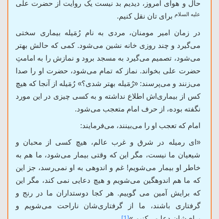
حال و هوای امروز، دیدیم بد نیست یک روایت از حضرت علی
علیه السلام
برای تان نقل کنیم.
در زمان امیر مومنان، مردی به نام رُمَیله بیماری سختی
می‌گیرد و چند روزی خانه نشین می‌شود. کمی که حالش بهتر
می‌
شود، تصمیم می‌گیرد به مسجد برود و نمازش را به امامتِ
حضرت علی بخواند. نماز که تمام می‌شود، حضرت او را صدا
می‌زنند و می‌پرسند: «رُمَیله بهتر شدی؟» رُمَیله از آنجا که هیچ
کس از بیماری‌اش اطلاع نداشته و به کسی چیزی در این مورد
نگفته بوده، از حرف امام متعجب می‌شود.
امام که تعجب او را می‌بینند، می‌فرمایند:
«اى رميله در شرق و غرب عالم، هيچ کسی از محبان و
شیعیان ما نیست، مگر اين كه وقتی بیمار می‌شود، ما هم به
خاطر او بيمار مى‌شويم! غم و اندوهى به او نمى‌رسد، جز اين
كه ما هم اندوهگين مى‏‌شویم و هيچ دعايى نمى‏ كند، مگر اين
كه برايش آمين مى‏ گوييم. هر کجا دوستداران ما در رنج و
گرفتاری باشند، ما از گرفتاری‌شان ناراحت می‌شویم و
برای‌شان دعا می‌کنیم.»
[1]