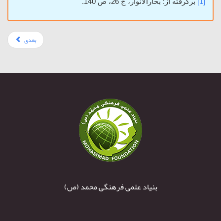
[1]
برگرفته از: بحارالانوار، ج 26، ص 140.
بعدی
بنیاد علمی فرهنگی محمد (ص)