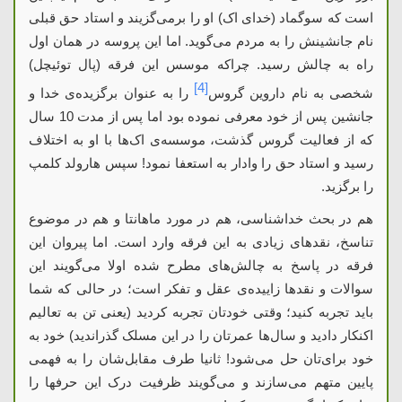
است که سوگماد (خدای اک) او را برمی‌گزیند و استاد حق قبلی
نام جانشینش را به مردم می‌گوید. اما این پروسه در همان اول
راه به چالش رسید. چراکه موسس این فرقه (پال توئیچل)
[4]
شخصی به نام داروین گروس
را به عنوان برگزیده‌‌ی خدا و
جانشین پس از خود معرفی نموده بود اما پس از مدت 10 سال
که از فعالیت گروس گذشت، موسسه‌‌ی اک‌ها با او به اختلاف
رسید و استاد حق را وادار به استعفا نمود! سپس هارولد کلمپ
را برگزید.
هم در بحث خداشناسی، هم در مورد ماهانتا و هم در موضوع
تناسخ، نقدهای زیادی به این فرقه وارد است. اما پیروان این
فرقه در پاسخ به چالش‌های مطرح شده اولا می‌گویند این
سوالات و نقدها زاییده‌‌ی عقل و تفکر است؛ در حالی که شما
باید تجربه کنید؛ وقتی خودتان تجربه کردید (یعنی تن به تعالیم
اکنکار دادید و سال‌ها عمرتان را در این مسلک گذراندید) خود به
خود برای‌تان حل می‌شود! ثانیا طرف مقابل‌شان را به فهمی
پایین متهم می‌سازند و می‌گویند ظرفیت درک این حرفها را