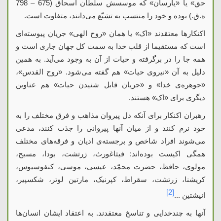
حق» یا «یارسان» که موسسش سلطان اسحاق (675 – 798
ه.ق.) بوده و خود را منتسب به تشیّع می‌دانند، متفاوت است.
اکنکارها معتقدند «اک» یا همان «روح الهی» جریان پیوسته‌ای
است که مستقیما از قلب خدا به سمت کل جهان جاری است و
همه جا را در برگرفته و حیات از آن به وجود می‌آید. به همین
دلیل به آن «نیروی حیات» هم گفته می‌شود. «روح القدس»،
«جوهره‌‌ی خدا» و «جریان قابل شنیدن حیات» هم عناوین
دیگری برای «اک» هستند.
رهبران اکنکار برای آنکه دل پیروان مذاهب و فرق مختلف را به
خود نرم کنند و از میان آنها پیروانی را جذب کنند، مدعی
می‌شوند افراد شاخص و برجسته‌‌ی ادیان و فرقه‌های مختلف
همگی اکیست بوده‌اند: فیثاغورث، زرتشت، بودا، مسیح،
مولوی، حافظ، حضرت محمّد، عیسی، موسی، کنفوسیوس،
کریشنا، زرتشت، سقراط، کپرنیک، مارتین لوتر، شکسپیر،
[2]
انیشتین ...
آنها به چندخدایی و تناسخ معتقدند. به اعتقاد ایشان انسان‌ها