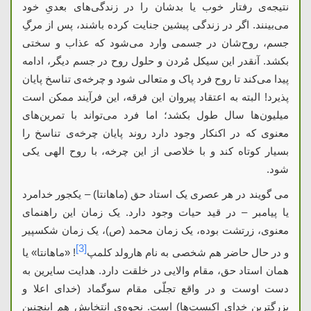
نتیجه‌‌ی رفتار خوب یا بدشان را در زندگی‌های بعدیِ خود
می‌بینند. اگر در زندگی پیشین جنایت کرده باشند، پس از مرگِ
جسم، روح‌شان در جسمی وارد می‌شود که عذاب و سختی
بکشد. آنقدر این سیکل مُردن و حلول روح در جسم دیگر، ادامه
پیدا می‌کند تا روح فرد پاک و متعالی شود و چرخه‌‌ی تناسخ پایان
پذیرد! البته به اعتقاد پیروان این فرقه، این فرآیند ممکن است
میلیون‌ها سال طول بکشد؛ اما فرد می‌تواند با تمرین‌های
معنوی که در اکنکار وجود دارد روند پایان چرخه‌‌ی تناسخ را
بسیار کوتاه کند و با خلاصی از این چرخه، با روح الهی یکی
شود.
می گویند در هر عصری یک استاد حق (ماهانتا) – یکجور خدامرد
یا پیامبر – در قید حیات وجود دارد. یک زمان این راهنمای
معنوی، زرتشت بوده، یک زمان محمد (ص)، یک زمان شکسپیر
[3]
و در حال حاضر هم شخصی به نام هارولد کلمپ
! «ماهانتا» یا
همان استاد حق، مقام والایی در خلقت دارد. هدایت سایرین به
دست اوست و در واقع تجلّی مقام سوگماد (خدای اعلا و
بزرگترین خدای اکیست‌ها) است. نحوه‌‌ی انتخابش هم اینچنین