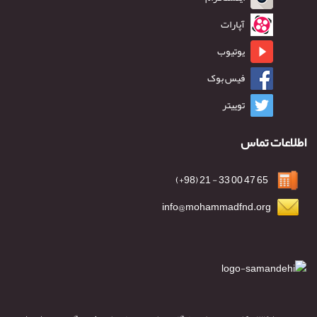
آپارات
یوتیوب
فیس بوک
توییتر
اطلاعات تماس
65 47 00 33 - 21 (98+)
info@mohammadfnd.org