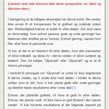
{Læreren skal lade eleverne dele deres synspunkter om dette og
diskutere dem.}
I betragtning af de tidligere eksempler har denne korte, lille verden
ikke evnen til at kompensere for al godhed og ondskab indeni
den. Retfærdighed kræver et andet liv efter døden. Der skal være
en dommedag, hvor enhver persons gode og onde gerninger kan
belønnes eller straffes på en fairway. Enhver gerning, uanset hvor
lille, skal have et passende svar.
Vi tror,
at der er en bestemt tid efter døden, hvor alle mennesker
vil blive indkaldt, og deres liv i denne verden vil blive vurderet og
bedømt. Den tid kaldes "
Qiyamah
" eller "
Qiyamah
" og er et af
I
slams principper.
I henhold til princippet om “
Qiyamah
” er vores liv ikke begrænset
til denne verden, og vi ender ikke med døden. I stedet er denne
verden som et felt, hvor vi kan plante gode eller onde gerninger
og derefter høste resultaterne efter vores død.
[1]
Enhver, der plantede godhed, vil have et godt liv efter døden.
Enhver, der planter ondt, vil ikke have en god tilstand i den næste
verden. Vi kan forvente resultaterne af det følgende, baseret på