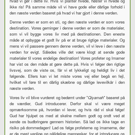
hvad vi gør i dette liv. Hvis vi planter hvede, høster vi hvede og
ikke ris! På samme måde vil vi have gode eller dårlige forhold i
den næste verden baseret på hvad vi har gjort i denne verden.
Denne verden er som en sti, og den næste verden er som vores
destination. Vores gerninger i denne verden er som de materialer,
som vi vil bygge vores liv med på destinationen. Den eneste
måde at opbygge et godt liv på er at bruge rigtige materialer. Og
mens vi vil passere gennem denne verden, vil vi leve i den næste
verden for evigt. Således ville det være klogt at sende gode
materialer til vores endelige destination! Vores profeter og Imamer
har vist os den måde at gøre dette på. Hvis vi følger den rigtige
livsvej, som de viste os, får vi et lykkeligt og heldigt liv i det
følgende. Ellers kan vi let miste vores vej eller begå en fejl,
hvilket vil føre til en dårlig skæbne og dårlige levevilkår i den
næste verden.
Vores liv vil blive vurderet og bedømt under "
Qiyamah
" baseret på
de værdier, Gud introducerer. Derfor skal vi være meget
opmærksomme på, hvordan vi lever, og hvis råd vi skal følge!
Gud har hjulpet os med at skelne mellem godt og ondt ved at
sende os budbringere gennem historien. Så lad os ikke tage en
risiko på dommedagen! Lad os følge profeterne og imamerne, der
er de mest venlige og pålidelige mennesker, for at introducere os