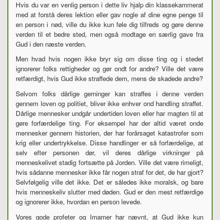
Hvis du var en venlig person i dette liv hjalp din klassekammerat
med at forstå deres lektion eller gav nogle af dine egne penge til
en person i nød, ville du ikke kun føle dig tilfreds og gøre denne
verden til et bedre sted, men også modtage en særlig gave fra
Gud i den næste verden.
Men hvad hvis nogen ikke bryr sig om disse ting og i stedet
ignorerer folks rettigheder og gør ondt for andre? Ville det være
retfærdigt, hvis Gud ikke straffede dem, mens de skadede andre?
Selvom folks dårlige gerninger kan straffes i denne verden
gennem loven og politiet, bliver ikke enhver ond handling straffet.
Dårlige mennesker undgår undertiden loven eller har magten til at
gøre forfærdelige ting. For eksempel har der altid været onde
mennesker gennem historien, der har forårsaget katastrofer som
krig eller undertrykkelse. Disse handlinger er så forfærdelige, at
selv efter personen dør, vil deres dårlige virkninger på
menneskelivet stadig fortsætte på Jorden. Ville det være rimeligt,
hvis sådanne mennesker ikke får nogen straf for det, de har gjort?
Selvfølgelig ville det ikke. Det er således ikke moralsk, og bare
hvis menneskeliv slutter med døden. Gud er den mest retfærdige
og ignorerer ikke, hvordan en person levede.
Vores gode profeter og Imamer har nævnt, at Gud ikke kun