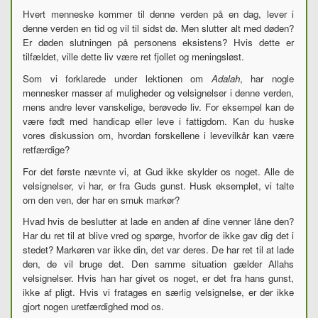
Hvert menneske kommer til denne verden på en dag, lever i
denne verden en tid og vil til sidst dø. Men slutter alt med døden?
Er døden slutningen på personens eksistens? Hvis dette er
tilfældet, ville dette liv være ret fjollet og meningsløst.
Som vi forklarede under lektionen om
Adalah
,
har nogle
mennesker masser af muligheder og velsignelser i denne verden,
mens andre lever vanskelige, berøvede liv. For eksempel kan de
være født med handicap eller leve i fattigdom. Kan du huske
vores diskussion om, hvordan forskellene i levevilkår kan være
retfærdige?
For det første nævnte vi, at Gud ikke skylder os noget. Alle de
velsignelser, vi har, er fra Guds gunst. Husk eksemplet, vi talte
om den ven, der har en smuk markør?
Hvad hvis de beslutter at lade en anden af
dine venner låne den?
Har du ret til at blive vred og spørge, hvorfor de ikke gav dig det i
stedet? Markøren var ikke din, det var deres. De har ret til at lade
den, de vil bruge det. Den samme situation gælder Allahs
velsignelser. Hvis han har givet os noget, er det fra hans gunst,
ikke af pligt. Hvis vi fratages en særlig velsignelse, er der ikke
gjort nogen uretfærdighed mod os.