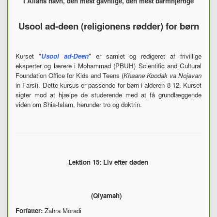
I Allahs navn, den mest gavnlige, den mest barmhjertige
Usool ad-deen (religionens rødder) for børn
Kurset "
Usool
ad-Deen
" er samlet og redigeret af frivillige
eksperter og lærere i Mohammad (PBUH) Scientific and Cultural
Foundation Office for Kids and Teens (
Khaane Koodak va Nojavan
in Farsi). Dette kursus er passende for børn i alderen 8-12. Kurset
sigter mod at hjælpe de studerende med at få grundlæggende
viden om Shia-Islam, herunder tro og doktrin.
Lektion 15: Liv efter døden
(Qiyamah)
Forfatter:
Zahra Moradi