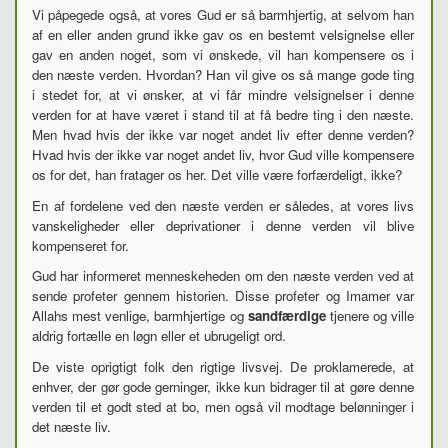
Vi påpegede også, at vores Gud er så barmhjertig, at selvom han
af en eller anden grund ikke gav os en bestemt velsignelse eller
gav en anden noget, som vi ønskede, vil han kompensere os i
den næste verden. Hvordan? Han vil give os så mange gode ting
i stedet for, at vi ønsker, at vi får mindre velsignelser i denne
verden for at have været i stand til at få bedre ting i den næste.
Men hvad hvis der ikke var noget andet liv efter denne verden?
Hvad hvis der ikke var noget andet liv, hvor Gud ville kompensere
os for det, han fratager os her. Det ville være forfærdeligt, ikke?
En af fordelene ved den næste verden er således, at vores livs
vanskeligheder eller deprivationer i denne verden vil blive
kompenseret for.
Gud har informeret menneskeheden om den næste verden ved at
sende profeter gennem historien. Disse profeter og Imamer var
Allahs mest venlige, barmhjertige og
sandfærdige
tjenere og ville
aldrig fortælle en løgn eller et ubrugeligt ord.
De viste oprigtigt folk den rigtige livsvej. De proklamerede, at
enhver, der gør gode gerninger, ikke kun bidrager til at gøre denne
verden til et godt sted at bo, men også vil modtage belønninger i
det næste liv.