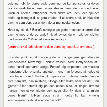
belønner folk for deres gode gerninger og kompenserer for deres
livs vanskeligheder, men også straffer dem, der gør ondt eller
krænker andres rettigheder. Med andre ord, den, der hjælper
andre og bidrager til at gøre verden til et bedre sted, er ikke den
samme som den, der undertrykker menneskeheden.
Hvad synes du? Bør afslutningen på gode mennesker være den
samme med onde og onde? Hvad synes du om alt, der slutter
med vores død? Ville det være retfærdigt?
{Læreren skal lade eleverne dele deres synspunkter om dette.}
Et andet punkt er, at mange gode, og dårlige gerninger ikke kan
kompenseres retfærdigt i denne verden, fordi indflydelsen af
deres handlinger varer længe. Forestil dig en person, der mistede
hænderne eller brændte ansigtet, mens han forsøgte at redde et
barn fra en brand. Hvilken kompensation i denne verden kunne
give ham det, han mistede, tilbage eller takke ham for det, han
gjorde? Eller forestil dig på den anden side, at nogen dræbte
mange mennesker, gjorde dem syge eller fik dem til at miste
deres hjem? Hvilken slags straf i dette liv kan virkelig
kompensere for de skader, de har lidt?