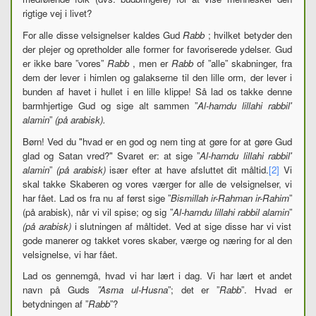
rigtige vej i livet?
For alle disse velsignelser kaldes Gud
Rabb
; hvilket betyder den
der plejer og opretholder alle former for favoriserede ydelser. Gud
er ikke bare ”vores”
Rabb
, men er
Rabb
of ”alle” skabninger, fra
dem der lever i himlen og galakserne til den lille orm, der lever i
bunden af
havet i hullet i en lille klippe! Så lad os takke denne
barmhjertige Gud og sige alt sammen ”
Al-hamdu lillahi rabbil'
alamin
”
(på arabisk).
Børn! Ved du "hvad er en god og nem ting at gøre for at gøre Gud
glad og Satan vred?" Svaret er: at sige ”
Al-hamdu lillahi rabbil'
alamin
”
(på arabisk)
især efter at have afsluttet dit måltid.
[2]
Vi
skal takke Skaberen og vores værger for alle de velsignelser, vi
har fået. Lad os fra nu af først sige ”
Bismillah ir-Rahman ir-Rahim
”
(på arabisk), når vi vil spise; og sig ”
Al-hamdu lillahi rabbil alamin
”
(på arabisk)
i slutningen af
måltidet. Ved at sige disse har vi vist
gode manerer og takket vores skaber, værge og næring for al den
velsignelse, vi har fået.
Lad os gennemgå, hvad vi har lært i dag. Vi har lært et andet
navn på Guds
”Asma ul-Husna
”; det er ”
Rabb
”. Hvad er
betydningen af
​​”
Rabb
”?