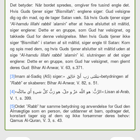
Det betyder: Når bordet spredes, omgiver fire tusind engle det.
Hvis Guds tjener siger “
Bismillah
”: englene siger: Gud velsigne
dig og din mad, og de tager Satan væk. Så hvis Guds tjener siger
“
Al-hamdu lillahi rabbil ‘alamin
” efter at have afsluttet sit måltid,
siger englene: Dette er en gruppe, som Gud har velsignet, og
takkede Gud for denne velsignelse. Men hvis Guds tjener ikke
siger “Bismillah” i starten af
sit måltid, siger engle til Satan: Kom
og spis med dem, og hvis Guds tjener afslutter sit måltid uden at
sige “
Al-hamdu lillahi rabbil ‘alamin
” kl. slutningen af
det siger
englene: Dette er en gruppe, som Gud har velsignet, men glemt
deres Gud: Bihar Al-Anwar, V. 63, s.371.
[3]
Imam al-Sadiq (AS) siger:
«
»
betydningen af
مَعْنَى رَبِ‏ أَيْ خَالِق
”
Rabb
” er skaberen: Bihar Al-Anwar, V. 82, s. 51.
[4]
«
»
:
Lisan al-Arab,
الرَّبُّ: هو اللّه عزّ و جلّ، هو رَبُّ كلِّ شي‏ءٍ أَي مالكُه
V. 1, s. 399.
[5]
Ordet ”
Rabb
” har samme betydning og anvendelse for Gud den
Almægtige som en person, der uddanner et barn, opdrager det,
konstant tager sig af dem og ikke forsømmer deres behov:
Qamus Al-Quran, V. 3, s. 43.