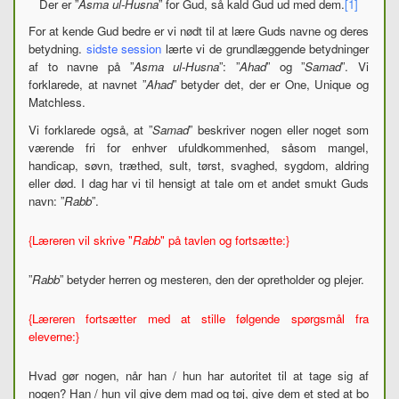
Der er ”
Asma ul-Husna
” for Gud, så kald Gud ud med dem.
[1]
For at kende Gud bedre er vi nødt til at lære Guds navne og deres
betydning.
sidste session
lærte vi de grundlæggende betydninger
af to navne på ”
Asma ul-Husna
”: ”
Ahad
” og ”
Samad
”. Vi
forklarede, at navnet ”
Ahad
” betyder det, der er One, Unique og
Matchless.
Vi forklarede også, at ”
Samad
” beskriver nogen eller noget som
værende fri for enhver ufuldkommenhed, såsom mangel,
handicap, søvn, træthed, sult, tørst, svaghed, sygdom, aldring
eller død. I dag har vi til hensigt at tale om et andet smukt Guds
navn: ”
Rabb
”.
{Læreren vil skrive "
Rabb
" på tavlen og fortsætte:}
”
Rabb
” betyder herren og mesteren, den der opretholder og plejer.
{Læreren fortsætter med at stille følgende spørgsmål fra
eleverne:}
Hvad gør nogen, når han / hun har autoritet til at tage sig af
nogen? Han / hun vil give dem mad og tøj, give dem et sted at bo