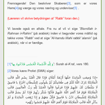
Fremragende! Den beskriver Skaberen
[3]
,
som er vores
Herre
[4]
og værge og vores næring og underviser
[5]
.
{Læreren vil skrive betydningen af
”
Rabb”
foran den.}
Vi lavede også en aftale. Fra nu af vil vi sige ”
Bismillah ir-
Rahman ir-Rahim
” (på arabisk) inden vi begynder vores måltid og
takke vores ”
Rabb
” ved at sige ”
Al-hamdu lillahi rabbil 'alamin
” (på
arabisk), når vi er færdige.
[1]
“
”: Surah al-A'raf, vers 180.
وَ لِلَّهِ الْأَسْماءُ الْحُسْنى فَادْعُوهُ بِها
[2]
Vores kære Profet (SWA) siger:
«إِذَا وُضِعَتِ الْمَائِدَةُ حَفَّهَا أَرْبَعَةُ أَمْلَاكٍ فَإِذَا قَالَ الْعَبْدُ بِسْمِ‏ اللَّهِ‏ قَالَتِ
الْمَلَائِكَةُ بَارَکَ اللَّهُ لَكُمْ فِی طَعَامِكُمْ‏ ثُمَّ یقُولُون لِلشَّیطَانِ اخْرُجْ یا فَاسِقُ
لَا سُلْطَانَ لَكَ عَلَیهِمْ فَإِذَا فَرَغُوا قَالُوا الْحَمْدُ لِلَّهِ رَبِّ الْعالَمِینَ‏ قَالَتِ
الْمَلَائِكَةُ قَوْمٌ قَدْ أَنْعَمَ اللَّهُ عَلَیهِمْ فَأَدَّوْا شُكْرَ رَبِّهِمْ فَإِذَا لَمْ یسَمِّ قَالَتِ
الْمَلَائِكَةُ لِلشَّیطَانِ ادْنُ یا فَاسِقُ فَكُلْ مَعَهُمْ وَ إِذَا رُفِعَتِ الْمَائِدَةُ وَ لَمْ
یذْكُرِ اللَّهَ قَالَتِ الْمَلَائِكَةُ قَوْمٌ أَنْعَمَ اللَّهُ عَلَیهِمْ فَنَسُوا رَبَّهُم»