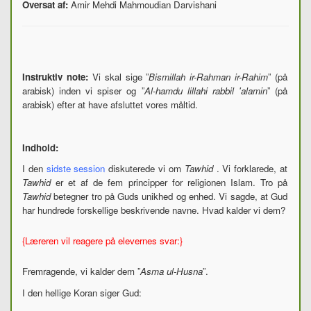
Oversat af:
Amir Mehdi Mahmoudian Darvishani
Instruktiv note:
Vi skal sige ”
Bismillah ir-Rahman ir-Rahim
” (på
arabisk) inden vi spiser og ”
Al-hamdu lillahi rabbil 'alamin
” (på
arabisk) efter at have afsluttet vores måltid.
Indhold:
I den
sidste session
diskuterede vi om
Tawhid
. Vi forklarede, at
Tawhid
er et af de fem principper for religionen Islam. Tro på
Tawhid
betegner tro på Guds unikhed og enhed. Vi sagde, at Gud
har hundrede forskellige beskrivende navne. Hvad kalder vi dem?
{Læreren vil reagere på elevernes svar:}
Fremragende, vi kalder dem ”
Asma ul-Husna
”.
I den hellige Koran siger Gud: