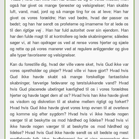
også har givet os mange tjenester og velsignelser; Han skabte
luft, vand, mad, jord og så mange ting for os at leve; Han har
givet os vores forældre; Han ved bedre, hvad der passer os
bedst; og han har sendt os profeterne og imamerne for at lede os
til den
rigtige vej
. Han har fuld autoritet over sin ejendom. Han
har den fulde magt til at kontrollere og lede skabningerne; således
søger vi, at han opdrager os ved at rense vores hjerter og sjæle
og rette op på vores manerer ved at regulere anliggender og give
alle typer favoriserer og velsignelser.
Kan du forestille dig, hvad der ville være sket, hvis Gud ikke var
vores opretholder og plejer? Hvad ville vi have gjort? Hvad hvis
Gud ikke havde skabt så mange forskellige fantastiske
skabninger, farverige fødevarer og tørstslukkende vand? Hvad
hvis Gud placerede ubetinget kærlighed til os i vores forældres
hjerter og havde taget dem af os? Hvad hvis han ikke havde givet
os visdom og diskretion til at skelne mellem rigtigt og forkert?
Hvad hvis Gud ikke havde givet vores krop evnen til at overleve
og komme sig efter sygdom? Hvad hvis vi ikke havde nogen
værger til at beskytte os mod hårdhed og lidelse? Hvad hvis vi
ikke havde nogen værger til at beskytte os mod hårdhed og
lidelse? Hvad hvis Gud ikke havde sendt os sit bedste og mest
medfølende folk (dvs. budbringere) for at vise mennesker den