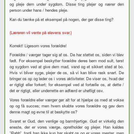
og pleje dem under sygdom. Disse ting plejer og nærer den
person under hans / hendes pleje.
Kan du tænke på et eksempel på nogen, der gør disse ting?
{Læreren vil vente på elevens svar.}
Korrekt! Ligesom vores forældre!
Forældre / værger tager sig af os. De har støttet os, siden vi blev
født. For eksempel beskytter forældre deres børn mod sult, tørst
og sygdom ved at give dem mad, vand og et sikkert sted at bo.
Hvis vi bliver syge, plejer de os, så vi kan blive rask snart. De
bringer os op og leder os i vores aktiviteter. De viser os, hvad der
er rigtigt eller forkert; for eksempel ved at fortælle os, at dette /
det er rigtigt, eller underrette en adfærd er uhøfligt osv.
Vores forældre eller værger gør alt for at hjælpe os med at vokse
op og få succes; men hvem skabte vores forældre og gav dem
denne magt og evne til at beskytte os?
Svaret er Gud, den venlige og barmhjertige. Gud er virkelig den
eneste, der er vores værge, opretholder og plejer. Han kaldes
”
Rabb
”, fordi han ikke kun har skabt os og er vores mester, men