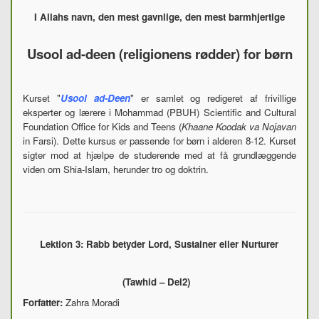
I Allahs navn, den mest gavnlige, den mest barmhjertige
Usool ad-deen (religionens rødder) for børn
Kurset "
Usool
ad-Deen
" er samlet og redigeret af frivillige
eksperter og lærere i Mohammad (PBUH) Scientific and Cultural
Foundation Office for Kids and Teens (
Khaane Koodak va Nojavan
in Farsi). Dette kursus er passende for børn i alderen 8-12. Kurset
sigter mod at hjælpe de studerende med at få grundlæggende
viden om Shia-Islam, herunder tro og doktrin.
Lektion 3: Rabb betyder Lord, Sustainer eller Nurturer
(Tawhid – Del2)
Forfatter:
Zahra Moradi