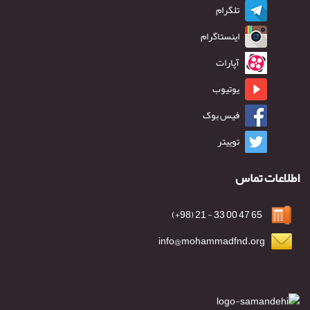
تلگرام
اینستاگرام
آپارات
یوتیوب
فیس بوک
توییتر
اطلاعات تماس
65 47 00 33 - 21 (98+)
info@mohammadfnd.org