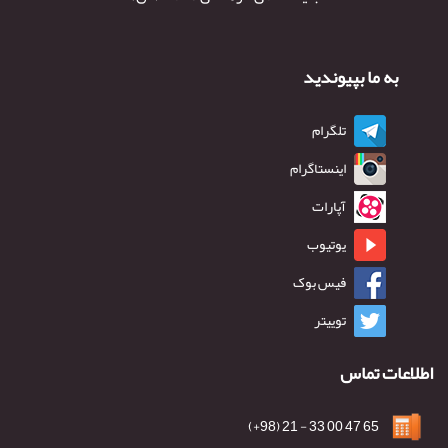
به ما بپیوندید
تلگرام
اینستاگرام
آپارات
یوتیوب
فیس بوک
توییتر
اطلاعات تماس
65 47 00 33 - 21 (98+)