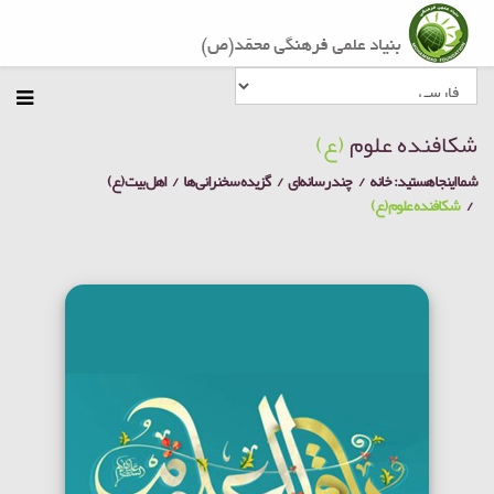
شکافنده علوم
(ع)
شما اینجا هستید:
خانه
چند رسانه‌ای
گزیده سخنرانی ها
اهل بیت (ع)
شکافنده علوم (ع)