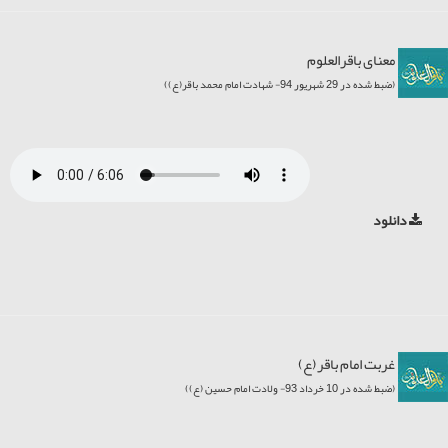
معنای باقرالعلوم
(ضبط شده در 29 شهریور 94- شهادت امام محمد باقر(ع))
دانلود
غربت امام باقر(ع)
(ضبط شده در 10 خرداد 93- ولادت امام حسین (ع))