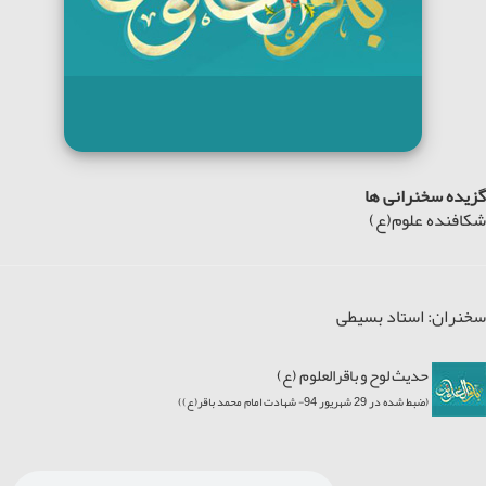
گزیده سخنرانی ها
شکافنده علوم(ع)
سخنران: استاد بسیطی
حدیث لوح و باقرالعلوم (ع)
(ضبط شده در 29 شهریور 94- شهادت امام محمد باقر(ع))