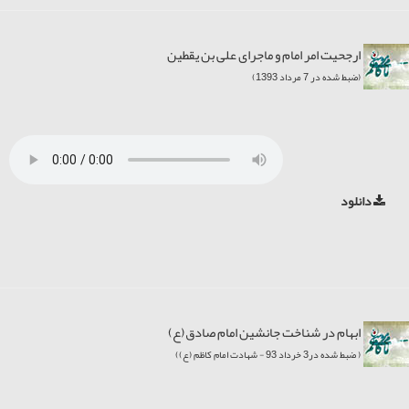
ارجحیت امر امام و ماجرای علی بن یقطین
(ضبط شده در 7 مرداد 1393)
دانلود
ابهام در شناخت جانشین امام صادق(ع)
( ضبط شده در3 خرداد 93 - شهادت امام کاظم (ع))