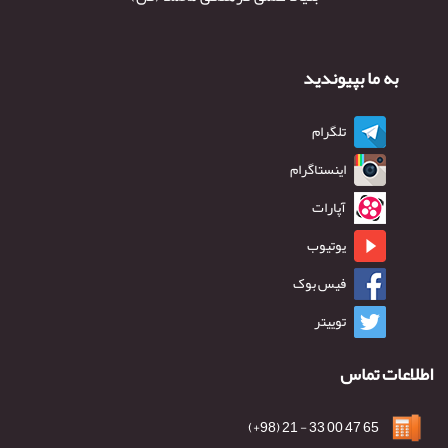
به ما بپیوندید
تلگرام
اینستاگرام
آپارات
یوتیوب
فیس بوک
توییتر
اطلاعات تماس
65 47 00 33 - 21 (98+)