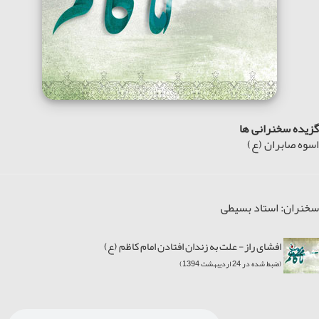
گزیده سخنرانی ها
اسوه صابران (ع)
سخنران: استاد بسیطی
افشای راز- علت به زندان افتادن امام کاظم (ع)
(ضبط شده در 24 اردیبهشت 1394)