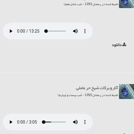
(ضبط شده در رمضان 1393 - شب شانزدهم)
دانلود
آثار و برکات شیخ حر عاملی
(ضبط شده در رمضان 1393 - شب بیست و چهارم)