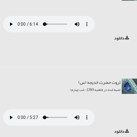
دانلود
ثروت حضرت خديجه (س)
(ضبط شده در فاطمیه 1393- شب چهارم)
دانلود