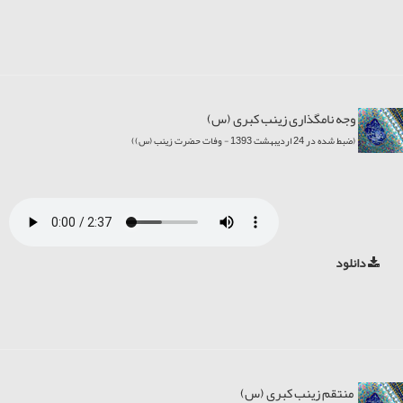
وجه نامگذاری زینب کبری (س)
(ضبط شده در 24 اردیبهشت 1393 - وفات حضرت زینب (س))
دانلود
منتقم زینب کبری (س)