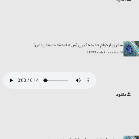
سالروز ازدواج خدیجه کبری (س) با محمّد مصطفی (ص)
(ضبط شده در فاطمیه 1393)
دانلود