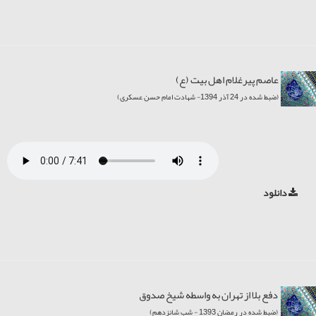
عاصم پیرغلام اهل بیت (ع)
(ضبط شده در 24 آذر 1394- شهادت امام حسن عسکری)
دانلود
دفع بلا از تهران به واسطه شیخ صدوق
(ضبط شده در رمضان 1393 - شب شانزدهم)