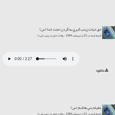
حق حيات زينب کبري به گردن حجت خدا (س)
(ضبط شده در 13 اردیبهشت 1394 - وفات حضرت زینب (س))
دانلود
عقيله بني هاشم (س)
(ضبط شده در 13 اردیبهشت 1394 - وفات حضرت زینب (س))