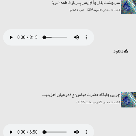
سرنوشت بلال و اُمّ اِيمن پس از فاطمه (س)
(ضبط شده در فاطمیه 1393- شب هشتم )
دانلود
چرایی جایگاه حضرت عباس(ع) در میان اهل بیت
(ضبط شده در 21 اردیبهشت 1395)