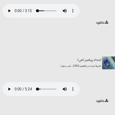
دانلود
اجداد پيامبر(ص)
(ضبط شده در فاطمیه 1393- شب دوم )
دانلود