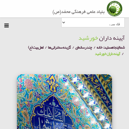
آیینه داران
خورشید
شما اینجا هستید:
خانه
چند رسانه‌ای
گزیده سخنرانی ها
اهل بیت (ع)
آیینه داران خورشید