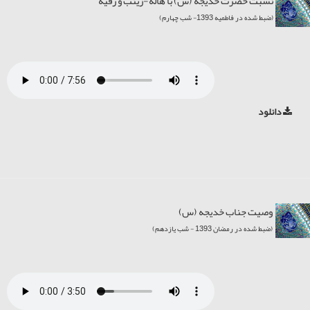
نسبت حضرت خديجه (س) با هاله-زينب و رقيه
(ضبط شده در فاطمیه 1393- شب چهارم)
دانلود
وصيت جناب خديجه (س)
(ضبط شده در رمضان 1393 - شب یازدهم)