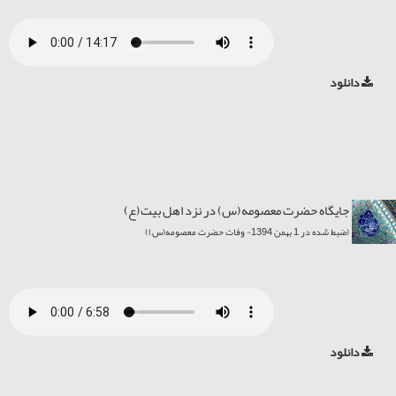
دانلود
جایگاه حضرت معصومه(س) در نزد اهل بیت(ع)
(ضبط شده در 1 بهمن 1394- وفات حضرت معصومه(س))
دانلود