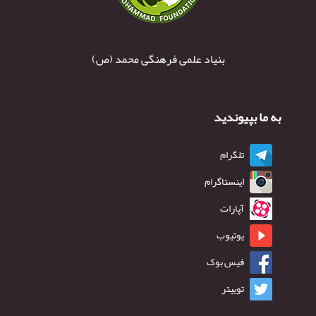
بنیاد علمی فرهنگی محمد (ص)
به ما بپیوندید
تلگرام
اینستاگرام
آپارات
یوتیوب
فیس بوک
توییتر