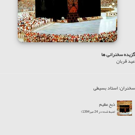
گزیده سخنرانی ها
عید قربان
سخنران: استاد بسیطی
ذبح عظیم
(ضبط شده در 24 مهر1394)