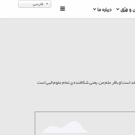
فارسی
ن و فِرَق
درباره ما
ّد است او باقر علم من، یعنی شکافنده ی تمام علوم الهی است