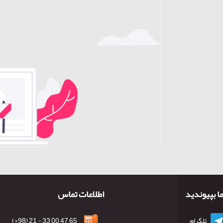
ما بپیوندید
اطلاعات تماس
تلگرام
65 47 00 33 - 21 (98+)